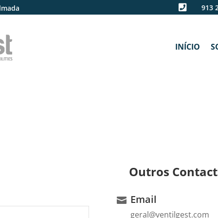

913 
Almada
INÍCIO
S
Outros Contact
Email
geral@ventilgest.com