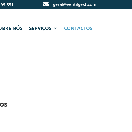

geral@ventilgest.com
295 551
OBRE NÓS
SERVIÇOS
CONTACTOS
os